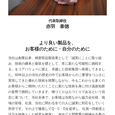
代表取締役
赤羽 泰徳
より良い製品を、
お客様のために・自分のために
当社は創業以来、精密部品製造業として「誠実にことに取り組
み、技術の継承と吸収を礎として、常に新たな可能性に挑戦す
る」をコアバリューに据え、卓越した技術集団へ発展してきまし
た。60年以上の当社の歴史の中でお客様からのご要望をつぶさに
実現してきた優れた技術を踏襲しながら、今もこれからも多くの
お客様からご期待いただくことに新たな技術を身に付け温故知新
の姿勢で挑戦していきます。物づくりは人づくりであるという信
念に基づいて、当社全体で、お客様は当然ながら協力会社様、地
域の皆様、社員、当社に関わる全ての人に誠実に対応をしていく
所存です。その上で徹底してQ・C・Dを追求し、社員一同創意と
活力を特色とした経営を推進し、改めて人間尊重の精神を企業の